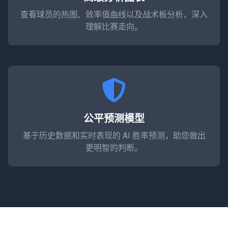
查看球员的热图、效率值曲线以及战术板分析，深入
理解比赛走向。
公平预测模型
基于历史数据和实时表现的 AI 胜率预测，助您做出
更明智的判断。