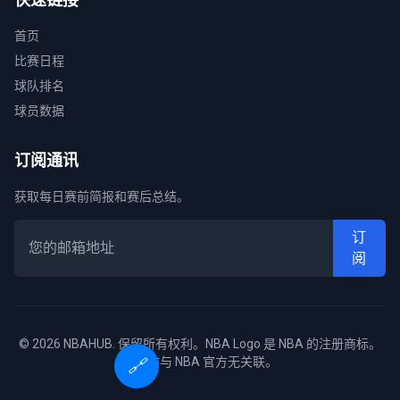
首页
比赛日程
球队排名
球员数据
订阅通讯
获取每日赛前简报和赛后总结。
订
阅
© 2026 NBAHUB. 保留所有权利。NBA Logo 是 NBA 的注册商标。
本网站与 NBA 官方无关联。
🔗
2026 蓝网球队