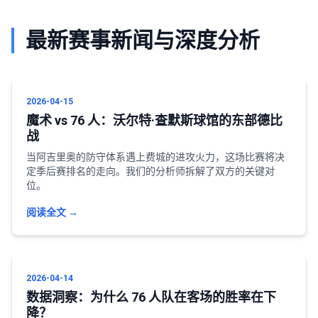
最新赛事新闻与深度分析
2026-04-15
魔术 vs 76 人：沃尔特·查默斯球馆的东部德比
战
当阿吉里奥的防守体系遇上费城的进攻火力，这场比赛将决
定季后赛排名的走向。我们的分析师拆解了双方的关键对
位。
阅读全文 →
2026-04-14
数据洞察：为什么 76 人队在客场的胜率在下
降？