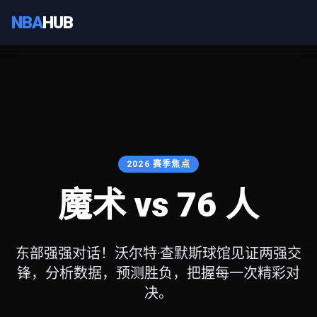
NBA
HUB
2026 赛季焦点
魔术 vs 76 人
东部强强对话！沃尔特·查默斯球馆见证两强交
锋，分析数据，预测胜负，把握每一次精彩对
决。