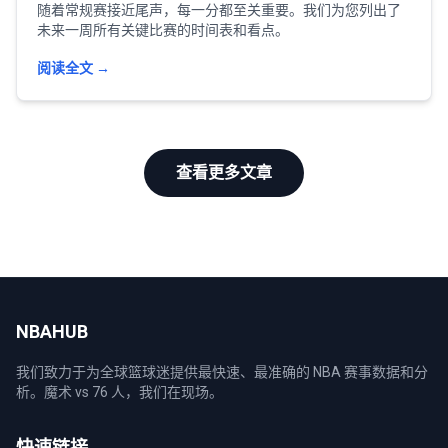
随着常规赛接近尾声，每一分都至关重要。我们为您列出了
未来一周所有关键比赛的时间表和看点。
阅读全文 →
查看更多文章
NBAHUB
我们致力于为全球篮球迷提供最快速、最准确的 NBA 赛事数据和分
析。魔术 vs 76 人，我们在现场。
快速链接