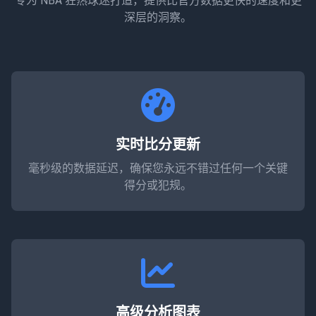
专为 NBA 狂热球迷打造，提供比官方数据更快的速度和更
深层的洞察。
实时比分更新
毫秒级的数据延迟，确保您永远不错过任何一个关键
得分或犯规。
高级分析图表